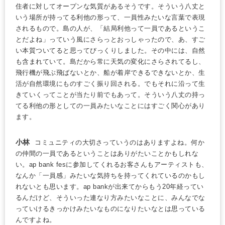
住者に対してオープンな気質があるそうです。そういう八丈と
いう場所が持ってる利他の形って、一員性みたいな言葉で表現
されるもので。島の人が、「結局利他って一員であるというこ
とだよね」っていう風にさらっとおっしゃったので、あ、すご
い本質ついてると思ってびっくりしました。その中には、自然
も含まれていて。島だから常に天気の変化にさらされてるし、
飛行機が飛ぶ飛ばないとか、船が着岸できるできないとか、生
活が自然環境にものすごく振り回される。でもそれに沿って生
きていくってことが当たり前でもあって。そういう八丈の持っ
てる利他の形としての一員みたいなことにはすごく関心があり
ます。
小林
コミュニティの大切さっていうのはありますよね。何か
の仲間の一員であるということはありがたいことかもしれな
い。ap bank fesに参加してくれるお客さんもアーティストも、
なんか「一員感」みたいな気持ちを持ってくれているのかもし
れないとも思います。ap bankが出来てからもう20年経ってい
るんだけど、そういった連なり方みたいなことに、みんなでな
っていけるきっかけみたいなものになりたいなとは思っている
んですよね。