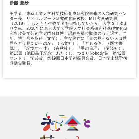
伊藤 亜紗
美学者。東京工業大学科学技術創成研究院未来の人類研究セン
ター長、リベラルアーツ研究教育院教授。MIT客員研究員
（2019）。もともと生物学者を目指していたが、大学３年次よ
り文転。2010年に東京大学大学院人文社会系研究科基礎文化研
究専攻美学芸術学専門分野博士課程を単位取得のうえ退学。同
年、博士号を取得（文学）。主な著作に『目の見えない人は世
界をどう見ているのか』（光文社）、『どもる体』（医学書
院）、『記憶する体』（春秋社）、『手の倫理』（講談社）。
第13回（池田晶子記念）わたくし、つまりNobody賞、第42回
サントリー学芸賞、第19回日本学術振興会賞、日本学士院学術
奨励賞受賞。