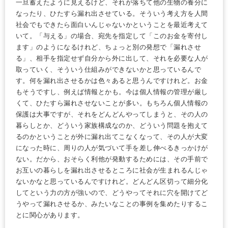
一旦蓄えたように見えるけど、それが落ちて他の生物の養分に
なったり、ひたすら漏れ出させている。そういう考え方を人間
社会でもできたら面白いんじゃないかということを最近考えて
いて。「与える」の場合、宛先を指定して「このお金を寄付し
ます」のようになるけれど、ちょっと別の発想で「漏れさせ
る」、相手を指定せず自分から外に出して、それを必要な人が
取っていく、そういう仕組みができないかと思っているんで
す。何を漏れ出させるかは色々あると思うんですけれど。お金
もそうですし、例えば情報とかも。今は個人情報の管理が厳し
くて、ひたすら漏れさせないことが多い。もちろん個人情報の
保護は大事ですが、それをどんどんやってしまうと、その人の
暮らしとか、どういう家族構成なのか、どういう問題を抱えて
るのかということが外に漏れ出てこなくなって、その人が大変
になった時に、周りの人が気づいて手を差し伸べるきっかけが
ない。だから、おそらく利他が発動するためには、その手前で
お互いの暮らしを漏れ出させるところに社会が生まれるんじゃ
ないかなと思っているんですけれど。どんどん区切って細分化
してという力の方が強いので、どうやってそれに穴を開けてど
うやって漏れさせるか、みたいなことの事例を集めたりするこ
とに関心があります。