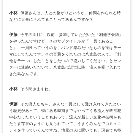
小林
伊藤さんは、人との繋がりというか、仲間を作られる時
などに大事にされてることってあるんですか？
伊藤
今年の3月に、以前、参加していただいた「利他学会議」
をやったんですけど、そのサブタイトルが「一員であるこ
と」。一員性っていうのを、バンド感みたいなものを実はテー
マにしてたんです。その言葉をくれたのは八丈島の人で。「利
他をテーマにしたことをしたいので協力してください」とセン
ターに連絡いただいて。八丈島は近世以降、流人を受け入れて
きた島なんです。
小林
そう聞きますね。
伊藤
その流人たちを、みんな一員として受け入れてきたとい
う歴史があって。特にある時期まではやってくる流人が政治犯
中心だったということもあって、流人が新しい文化や技術をも
たらす存在のようにも見られていて、うまくみんなでコミュニ
ティを作っていくんですね。地元の人に聞いても、現在でも移