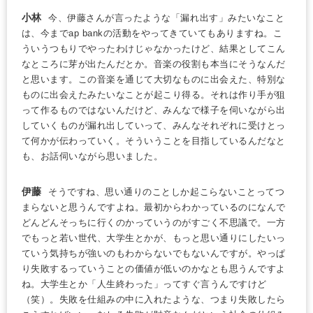
小林
今、伊藤さんが言ったような「漏れ出す」みたいなこと
は、今までap bankの活動をやってきていてもありますね。こ
ういうつもりでやったわけじゃなかったけど、結果としてこん
なところに芽が出たんだとか。音楽の役割も本当にそうなんだ
と思います。この音楽を通じて大切なものに出会えた、特別な
ものに出会えたみたいなことが起こり得る。それは作り手が狙
って作るものではないんだけど、みんなで様子を伺いながら出
していくものが漏れ出していって、みんなそれぞれに受けとっ
て何かが伝わっていく。そういうことを目指しているんだなと
も、お話伺いながら思いました。
伊藤
そうですね、思い通りのことしか起こらないことってつ
まらないと思うんですよね。最初からわかっているのになんで
どんどんそっちに行くのかっていうのがすごく不思議で。一方
でもっと若い世代、大学生とかが、もっと思い通りにしたいっ
ていう気持ちが強いのもわからないでもないんですが。やっぱ
り失敗するっていうことの価値が低いのかなとも思うんですよ
ね。大学生とか「人生終わった」ってすぐ言うんですけど
（笑）。失敗を仕組みの中に入れたような、つまり失敗したら