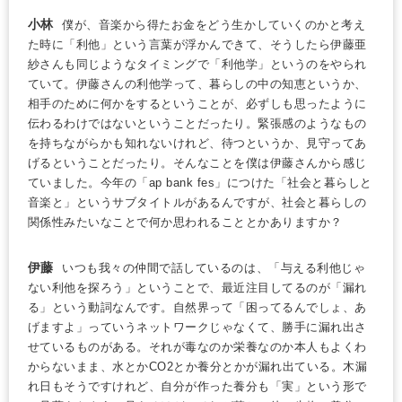
小林
僕が、音楽から得たお金をどう生かしていくのかと考え
た時に「利他」という言葉が浮かんできて、そうしたら伊藤亜
紗さんも同じようなタイミングで「利他学」というのをやられ
ていて。伊藤さんの利他学って、暮らしの中の知恵というか、
相手のために何かをするということが、必ずしも思ったように
伝わるわけではないということだったり。緊張感のようなもの
を持ちながらかも知れないけれど、待つというか、見守ってあ
げるということだったり。そんなことを僕は伊藤さんから感じ
ていました。今年の「ap bank fes」につけた「社会と暮らしと
音楽と」というサブタイトルがあるんですが、社会と暮らしの
関係性みたいなことで何か思われることとかありますか？
伊藤
いつも我々の仲間で話しているのは、「与える利他じゃ
ない利他を探ろう」ということで、最近注目してるのが「漏れ
る」という動詞なんです。自然界って「困ってるんでしょ、あ
げますよ」っていうネットワークじゃなくて、勝手に漏れ出さ
せているものがある。それが毒なのか栄養なのか本人もよくわ
からないまま、水とかCO2とか養分とかが漏れ出ている。木漏
れ日もそうですけれど、自分が作った養分も「実」という形で