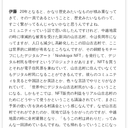
伊藤
20年となると、かなり歴史みたいなものが積み重なって
きて、その一員であるということと、歴史みたいなものって、
すごく繋がってるんじゃないかなと思うんですよね。

コミュニティっていう話で思い出したんですけれど、中越地震
の時に壊滅的な被害を受けた新潟の山古志村、今は長岡市にな
ってますが、人口も減少し高齢化したこの旧山古志村で、ここ
は世界的に錦鯉が有名なところなんですが、その錦鯉をモチー
フにしたデジタルアート「Nishikigoi NFT」を発行して、デジ
タル村民を増やすというプロジェクトがあります。NFTを買う
とそれが電子住民票を兼ねていて、山古志村に住んでいなくて
もデジタル村民になることができるんです。彼らのコミュニテ
ィを見ると中国語とか英語とか、色々な言語でやりとりがなさ
れていて、「世界中にデジタル山古志村民がいる」ということ
になる。しかもそこでは、NFT販売の利益をリアル山古志村の
ためにどうやって使うかということも議論されていて、まさに
予算の使い方を決める村議会という感じなんです。なぜ山古志
村でそれができたのか、現地で話をうかがったのですが、中越
地震の時に全村避難となり、「もうこの村は終わりだ」ってみ
んな一回諦めているんですね。でも帰れるっていうことになっ