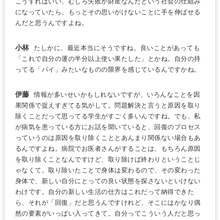
こうすればいい、むしろ失敗が財産なんだという社会の仕組み
になっていたら、もっとその思いがけないことに手を伸ばせる
んだと思うんですよね。
小林
たしかに、最近本当にそうですね。良いことがあっても
「これで自分の運の半分以上使い果たした」とかね。自分の持
ってる「パイ」みたいなものの限界を感じているんですかね。
伊藤
情報が多いせいかもしれないですが、いろんなことを因
果関係で捉えすぎてる気がして。問題解決と言うと原因を取り
除くことだって思ってる学生がすごく多いんですね。でも、私
が病気を患っている方にお話を聞いていると、回復のプロセス
っていうのは原因を取り除くこととあんまり関係ない場合もあ
るんですよね。病院でお医者さんがすることは、もちろん原因
を取り除くことなんですけど、取り除けば終わりということじ
ゃなくて。取り除いたことで身体は変わるので、その変わった
身体で、新しい自分にとっての良い状態を探さないといけない
わけです。自分の新しい生活の仕方はこれだって納得できた
ら、それが「回復」だと思うんですけれど、そこにはかなり偶
然の要素がいっぱい入ってきて。自分ってこういう人だと思っ